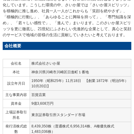
化しています。こうした環境の中、さいか屋では「さいか屋スピリッツ」
を積極的に推し進め、社員一人一人がこれからも「笑顔を絶やさず」、
「積極的に行動し」、「あらゆることに興味を持って」、「専門知識を深
め」、「若々しい感性で」、「進んで」まいります。このさいか屋スピリ
ッツを更に徹底し、21世紀にふさわしい先進的な企業として、真心と笑顔
のサービスで地域の皆様の生活に貢献していきたいと考えております。
会社概要
会社名
株式会社さいか屋
本社
神奈川県川崎市川崎区日進町１番地
1950年（昭和25年）11月18日 【創業 1872年（明治5年）
設立年月日
10月20日】
主な事業内容
百貨店業
資本金
9億3,608万円
上場証券取引
東京証券取引所スタンダード市場
所名
発行済株式総
8,439,350株（普通株式 6,956,314株、A種優先株式
数
1,483,036株）