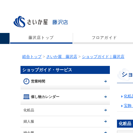
藤沢店トップ
フロアガイド
総合トップ
>
さいか屋 藤沢店
>
ショップガイド｜藤沢店
ショップガイド・サービス
シ
営業時間
化粧
催し物カレンダー
宝飾
化粧品
婦人服
化粧品
紳士服