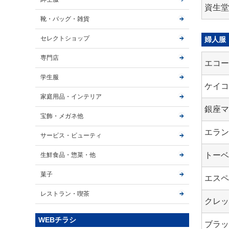
資生
靴・バッグ・雑貨
セレクトショップ
婦人服
専門店
エコ
学生服
ケイ
家庭用品・インテリア
銀座
宝飾・メガネ他
エラ
サービス・ビューティ
トーベ
生鮮食品・惣菜・他
菓子
エス
レストラン・喫茶
クレ
WEBチラシ
ブラ