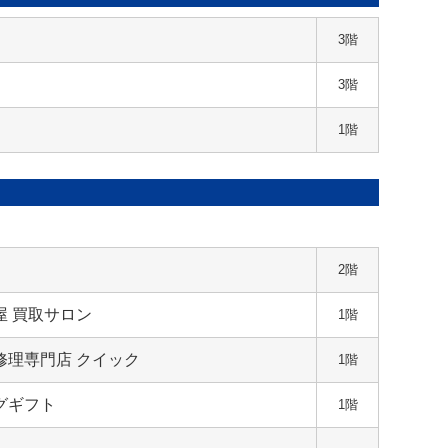
3階
3階
1階
2階
屋 買取サロン
1階
修理専門店 クイック
1階
グギフト
1階