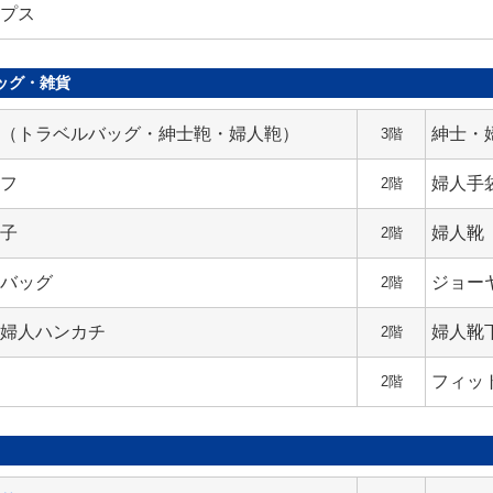
ンプス
ッグ・雑貨
ス（トラベルバッグ・紳士鞄・婦人鞄）
紳士・
3階
ーフ
婦人手
2階
帽子
婦人靴
2階
ドバッグ
ジョー
2階
・婦人ハンカチ
婦人靴
2階
フィッ
2階