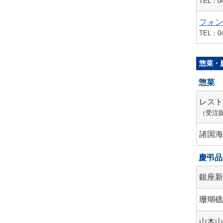
TEL：04
フォ
TEL：04
惣菜・
惣菜
レスト
（受注
諸国
慶弔品
銀座新
珊瑚
山本