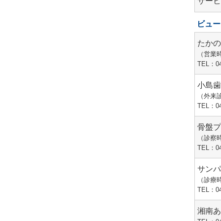
サー
ビュー
たか
（営業
TEL：04
小島
（外来
TEL：04
骨盤
（診察
TEL：04
サンパ
（診療
TEL：04
湘南