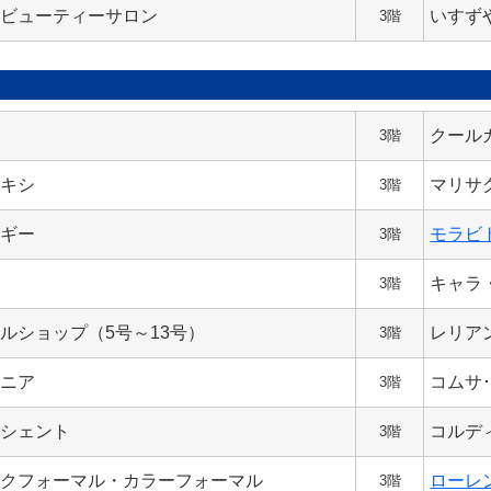
堂ビューティーサロン
いすず
3階
ー
クール
3階
コキシ
マリサ
3階
マギー
モラビ
3階
ン
キャラ
3階
ルショップ（5号～13号）
レリア
3階
ペニア
コムサ
3階
ッシェント
コルデ
3階
ックフォーマル・カラーフォーマル
ローレ
3階