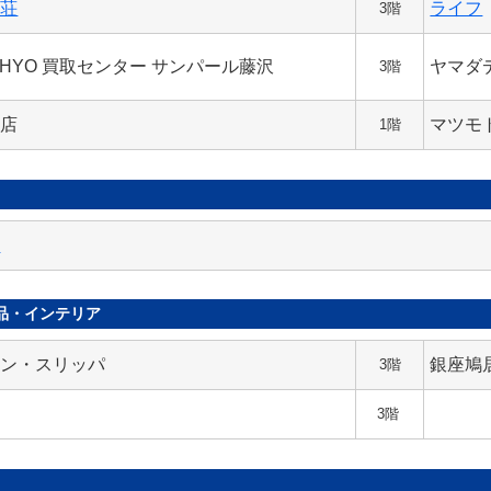
山荘
ライフ
3階
EHYO 買取センター サンパール藤沢
ヤマダ
3階
酒店
マツモ
1階
服
品・インテリア
ロン・スリッパ
銀座鳩
3階
3階