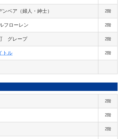
デンベア（婦人・紳士）
2階
ラルフローレン
2階
町 グレープ
2階
イトル
2階
2階
2階
2階