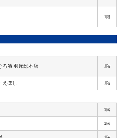
1階
ぐろ漬 羽床総本店
1階
・えぼし
1階
1階
1階
半
1階