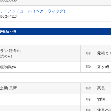
66-22-3435
ンテーヌクチュール（ヘアーウィッグ）
66-24-4313
慶弔品・他
ラン 鎌倉山
元祖ま
1階
販売のみ）
海産物浜作
茅ヶ崎
1階
之助 貝新
茶良
1階
礁
酒悦
1階
山
浅草今
1階