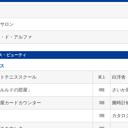
品
ネサロン
ン・ド・アルファ
ス・ビューティ
ス
ストテニススクール
白洋舎
屋上
「ルルドの部屋」
さいか
8階
か屋カードカウンター
腕時計
3階
券
カタロ
3階