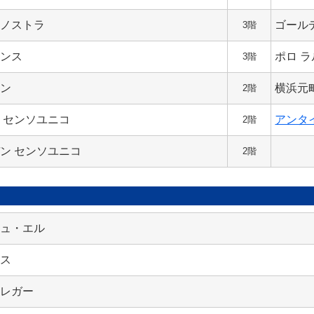
ザノストラ
ゴール
3階
センス
ポロ 
3階
アン
横浜元
2階
 センソユニコ
アンタ
2階
ン センソユニコ
2階
シュ・エル
ミス
クレガー