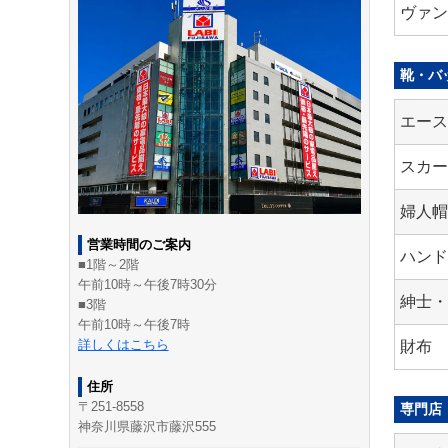
ヴァ
靴・バ
エー
スカ
婦人
営業時間のご案内
ハン
■1階～2階
午前10時～午後7時30分
紳士
■3階
午前10時～午後7時
詳しくはこちら
財布
住所
〒251-8558
専門店
神奈川県藤沢市藤沢555