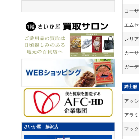
コー
エム
レリ
カーサ
ガーデ
紳士服
アッ
アラ
さいか屋 藤沢店
マッ