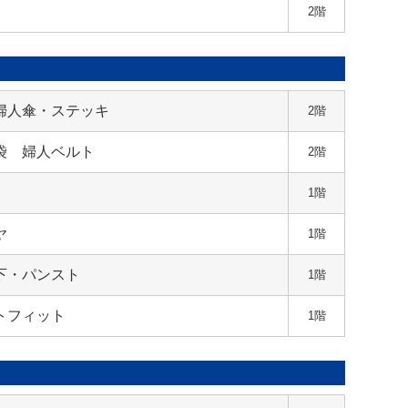
2階
婦人傘・ステッキ
2階
袋 婦人ベルト
2階
1階
ヤ
1階
下・パンスト
1階
トフィット
1階