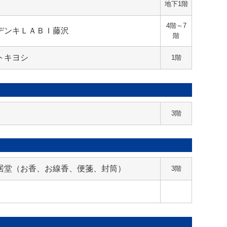
地下1階
4階～7
デンキＬＡＢＩ藤沢
階
トキヨシ
1階
3階
居堂（お香、お線香、便箋、封筒）
3階