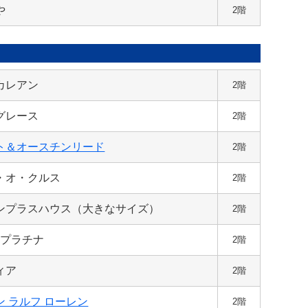
や
2階
カレアン
2階
グレース
2階
ト＆オースチンリード
2階
・オ・クルス
2階
ンプラスハウス（大きなサイズ）
2階
･プラチナ
2階
ィア
2階
ン ラルフ ローレン
2階