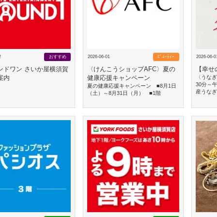
2
おすすめ
2026-06-01
ﾋﾞｭｰﾃｨｰ
2026-06-0
ンドワン さいか屋横須賀
〈けんこうショップAFC〉夏の
【幸せ
案内
健康応援キャンペーン
〈うなぎ
30分～
夏の健康応援キャンペーン ■8月1日
産うなぎを
（土）～8月31日（月） ■1階