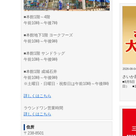
■本館1階～4階
午前10時～午後7時
■本館地下1階 ヨークフーズ
午前10時～午後9時
■本館1階 サンドラッグ
午前10時～午後9時
2026-08-0
■本館1階 成城石井
さいか
午前10時～午後9時
■8月5
※土曜日・日曜日・祝祭日は午前10時～午後8時
日） ■
詳しくはこちら
ラウンドワン営業時間
詳しくはこちら
住所
〒238-8501