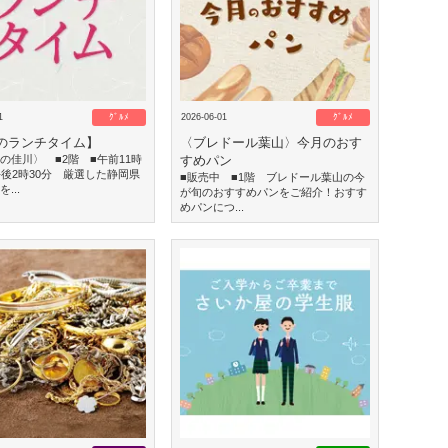
1
ｸﾞﾙﾒ
2026-06-01
ｸﾞﾙﾒ
のランチタイム】
〈ブレドール葉山〉今月のおす
の佳川〉 ■2階 ■午前11時
すめパン
午後2時30分 厳選した静岡県
■販売中 ■1階 ブレドール葉山の今
...
が旬のおすすめパンをご紹介！おすす
めパンにつ...