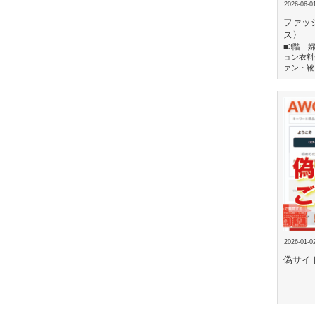
2026-06-0
ファッ
ス〉
■3階 
ョン衣料
ァン・靴.
2026-01-0
偽サイ