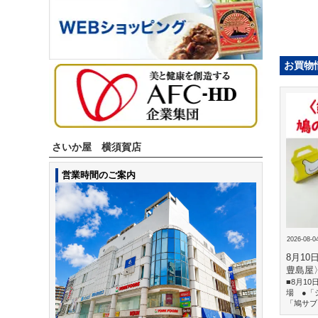
お買物
さいか屋 横須賀店
営業時間のご案内
2026-08-0
8月1
豊島屋
■8月1
場 ●「
「鳩サブ.