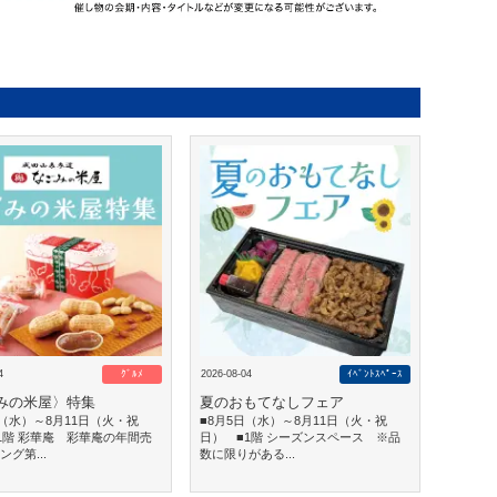
4
ｸﾞﾙﾒ
2026-08-04
ｲﾍﾞﾝﾄｽﾍﾟｰｽ
みの米屋〉特集
夏のおもてなしフェア
日（水）～8月11日（火・祝
■8月5日（水）～8月11日（火・祝
1階 彩華庵 彩華庵の年間売
日） ■1階 シーズンスペース ※品
グ第...
数に限りがある...