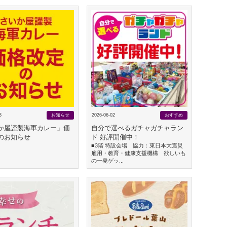
8
お知らせ
2026-06-02
おすすめ
か屋謹製海軍カレー」価
自分で選べるガチャガチャラン
のお知らせ
ド 好評開催中！
■3階 特設会場 協力：東日本大震災
雇用・教育・健康支援機構 欲しいも
の一発ゲッ...