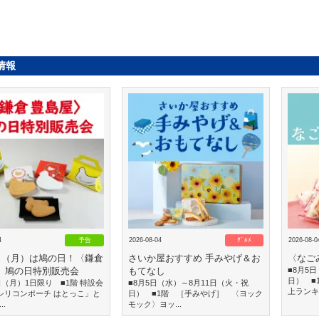
情報
4
予告
2026-08-04
ｸﾞﾙﾒ
2026-08-0
0日（月）は鳩の日！〈鎌倉
さいか屋おすすめ 手みやげ＆お
〈なご
〉鳩の日特別販売会
もてなし
■8月5
日） ■
0日（月）1日限り ■1階 特設会
■8月5日（水）～8月11日（火・祝
上ランキン
シリコンポーチ はとっこ」と
日） ■1階 ［手みやげ］ 〈ヨック
..
モック〉ヨッ...