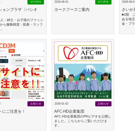
1
ﾗｲﾌｽﾀｲﾙ
2026-06-01
ﾗｲﾌｽﾀｲﾙ
2026-06-0
ションプラザ〈パシオ
ヨークフーズご案内
さいか
■1階 
ある地
婦人・紳士・お子様のファッシ
金・プラ.
から服飾雑貨・肌着・ランフ
..
2
お知らせ
2026-01-02
お知らせ
トにご注意を！
AFC-HD企業集団
AFC-HD企業集団のPRビデオを公開し
ました。こちらからご覧いただけま
す。