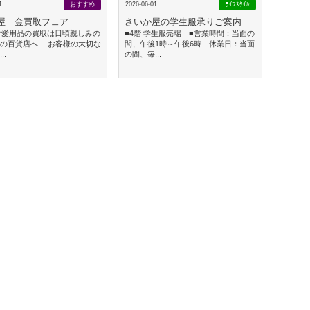
1
おすすめ
2026-06-01
ﾗｲﾌｽﾀｲﾙ
屋 金買取フェア
さいか屋の学生服承りご案内
ご愛用品の買取は日頃親しみの
■4階 学生服売場 ■営業時間：当面の
元の百貨店へ お客様の大切な
間、午後1時～午後6時 休業日：当面
..
の間、毎...