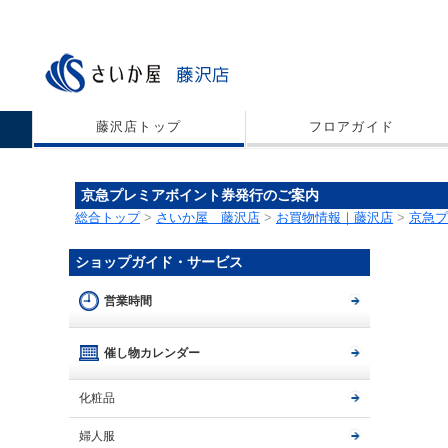
藤沢店トップ
フロアガイド
京急プレミアボイント券発行のご案内
総合トップ
>
さいか屋 藤沢店
>
お買物情報｜藤沢店
>
京急プ
ショップガイド・サービス
営業時間
催し物カレンダー
化粧品
婦人服