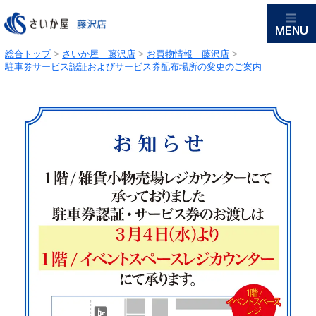
総合トップ
>
さいか屋 藤沢店
>
お買物情報｜藤沢店
>
駐車券サービス認証およびサービス券配布場所の変更のご案内